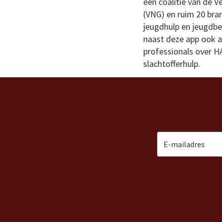
een coalitie van de 
(VNG) en ruim 20 bra
jeugdhulp en jeugdb
naast deze app ook a
professionals over H
slachtofferhulp.