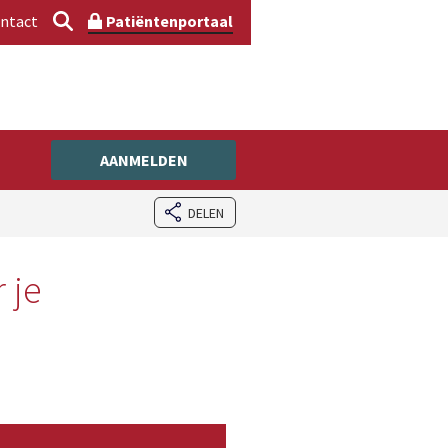
ntact
Patiëntenportaal
AANMELDEN
DELEN
 je